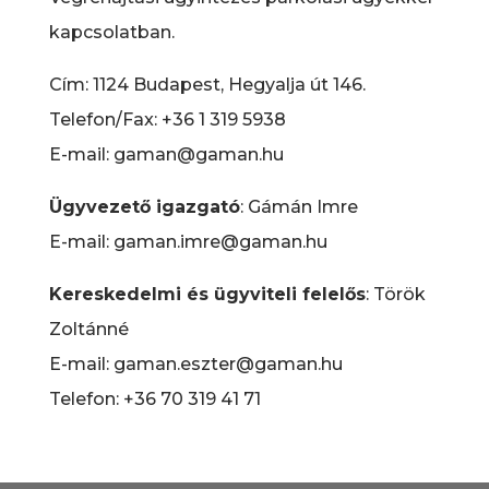
kapcsolatban.
Cím: 1124 Budapest, Hegyalja út 146.
Telefon/Fax: +36 1 319 5938
E-mail: gaman@gaman.hu
Ügyvezető igazgató
: Gámán Imre
E-mail: gaman.imre@gaman.hu
Kereskedelmi és ügyviteli felelős
: Török
Zoltánné
E-mail: gaman.eszter@gaman.hu
Telefon: +36 70 319 41 71