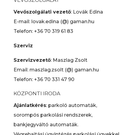
VEVŐSZOLGÁLAT
Vevőszolgálati vezető
: Lovák Edina
E-mail: lovak.edina (@) gaman.hu
Telefon: +36 70 319 61 83
Szerviz
Szervizvezető
: Maszlag Zsolt
Email: maszlag.zsolt (@) gaman.hu
Telefon: +36 70 331 47 90
KÖZPONTI IRODA
Ajánlatkérés
: parkoló automaták,
sorompós parkolási rendszerek,
bankjegyváltó automaták.
Végrehajtási ügyintézés parkolási ügyekkel